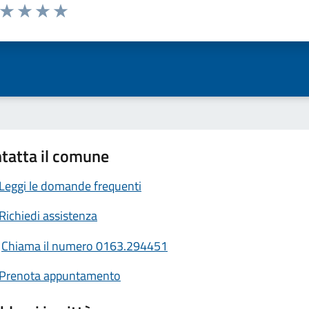
a da 1 a 5 stelle la pagina
ta 1 stelle su 5
Valuta 2 stelle su 5
Valuta 3 stelle su 5
Valuta 4 stelle su 5
Valuta 5 stelle su 5
tatta il comune
Leggi le domande frequenti
Richiedi assistenza
Chiama il numero 0163.294451
Prenota appuntamento