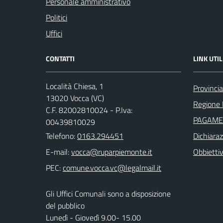
Personale amministrativo
Politici
Uffici
CONTATTI
LINK UTIL
Località Chiesa, 1
Provincia 
13020 Vocca (VC)
Regione
C.F. 82002810024 - P.Iva:
PAGAME
00439810029
Telefono:
0163.294451
Dichiaraz
E-mail:
Obbiettivi
PEC:
Gli Uffici Comunali sono a disposizione
del pubblico
Lunedì - Giovedì 9.00- 15.00