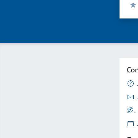
Valut
Valu
Con