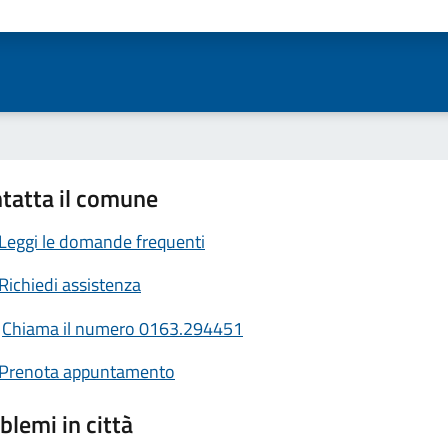
ta 1 stelle su 5
Valuta 2 stelle su 5
Valuta 3 stelle su 5
Valuta 4 stelle su 5
Valuta 5 stelle su 5
tatta il comune
Leggi le domande frequenti
Richiedi assistenza
Chiama il numero 0163.294451
Prenota appuntamento
blemi in città