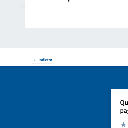
Indietro
Qu
pa
Valut