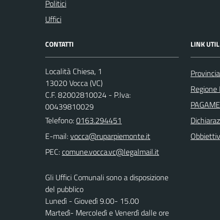
Politici
Uffici
CONTATTI
LINK UTIL
Località Chiesa, 1
Provincia 
13020 Vocca (VC)
Regione
C.F. 82002810024 - P.Iva:
PAGAME
00439810029
Telefono:
0163.294451
Dichiaraz
E-mail:
Obbiettivi
PEC:
Gli Uffici Comunali sono a disposizione
del pubblico
Lunedì - Giovedì 9.00- 15.00
Martedì- Mercoledì e Venerdì dalle ore