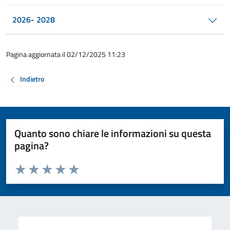
2026- 2028
Pagina aggiornata il 02/12/2025 11:23
Indietro
Quanto sono chiare le informazioni su questa
pagina?
Valuta da 1 a 5 stelle la pagina
Valuta 1 stelle su 5
Valuta 2 stelle su 5
Valuta 3 stelle su 5
Valuta 4 stelle su 5
Valuta 5 stelle su 5