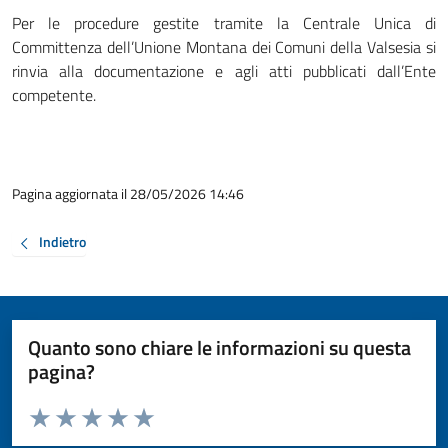
Per le procedure gestite tramite la Centrale Unica di
Committenza dell’Unione Montana dei Comuni della Valsesia si
rinvia alla documentazione e agli atti pubblicati dall’Ente
competente.
Pagina aggiornata il 28/05/2026 14:46
Indietro
Quanto sono chiare le informazioni su questa
pagina?
Valuta da 1 a 5 stelle la pagina
Valuta 1 stelle su 5
Valuta 2 stelle su 5
Valuta 3 stelle su 5
Valuta 4 stelle su 5
Valuta 5 stelle su 5