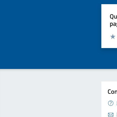
Qu
pa
Valut
Valu
Con