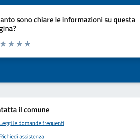
anto sono chiare le informazioni su questa
gina?
a da 1 a 5 stelle la pagina
ta 1 stelle su 5
Valuta 2 stelle su 5
Valuta 3 stelle su 5
Valuta 4 stelle su 5
Valuta 5 stelle su 5
tatta il comune
Leggi le domande frequenti
Richiedi assistenza