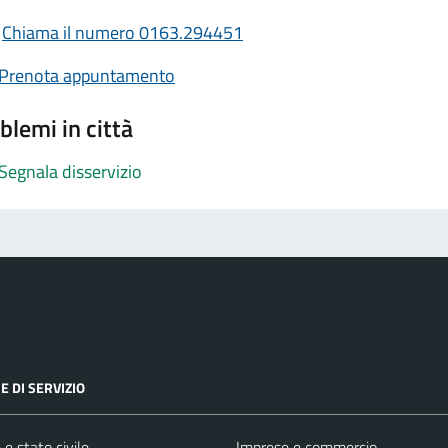
Chiama il numero 0163.294451
Prenota appuntamento
blemi in città
Segnala disservizio
E DI SERVIZIO
e stato civile
Imprese e commercio